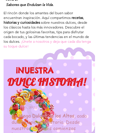
Sabores que Endulzan la Vida.
El rincón donde los amantes del buen sabor
encuentran inspiración. Aquí compartimos
r
ecetas
,
historias y curiosidades
sobre nuestros dulces, desde
los clásicos hasta los más innovadores. Descubre el
origen de tus golosinas favoritas, tips para disfrutar
cada bocado, y las últimas tendencias en el mundo de
los dulces.
¡Únete a nosotros y deja que cada día tenga
su toque dulce!
¡NUESTRA
DULCE HISTORIA!
Junio 19, 2024
En
Mega Dulces de los Altos
, cada
dulce tiene una historia. Desde
nuestros humildes comienzos