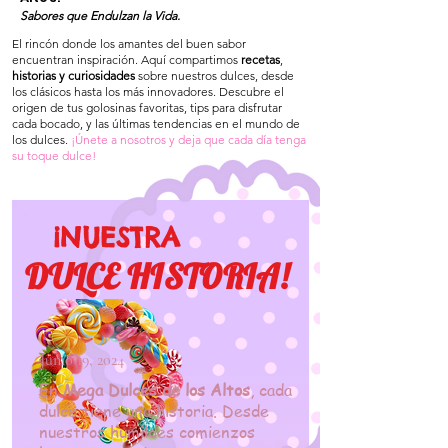
Sabores que Endulzan la Vida.
El rincón donde los amantes del buen sabor
encuentran inspiración. Aquí compartimos
r
ecetas
,
historias y curiosidades
sobre nuestros dulces, desde
los clásicos hasta los más innovadores. Descubre el
origen de tus golosinas favoritas, tips para disfrutar
cada bocado, y las últimas tendencias en el mundo de
los dulces.
¡Únete a nosotros y deja que cada día tenga
su toque dulce!
¡NUESTRA
DULCE HISTORIA!
Junio 19, 2024
En
Mega Dulces de los Altos
, cada
dulce tiene una historia. Desde
nuestros humildes comienzos