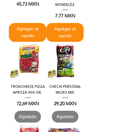
Precio
45,73 MXN
MONDELÉZ
Precio
7,77 MXN
Agregar al
Agregar al
carrito
carrito
TRONCHEESE PIZZA
CHECHI PERSONAL
APROZA 900 GR.
MICRO MIX
Precio
Precio
72,69 MXN
29,20 MXN
Agotado
Agotado