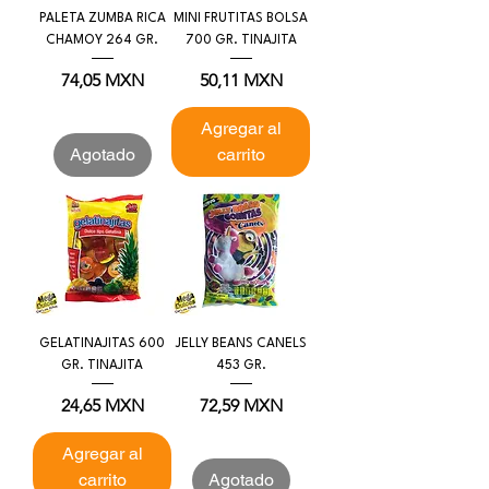
PALETA ZUMBA RICA
MINI FRUTITAS BOLSA
CHAMOY 264 GR.
700 GR. TINAJITA
Precio
Precio
74,05 MXN
50,11 MXN
Agregar al
Agotado
carrito
GELATINAJITAS 600
JELLY BEANS CANELS
GR. TINAJITA
453 GR.
Precio
Precio
24,65 MXN
72,59 MXN
Agregar al
carrito
Agotado