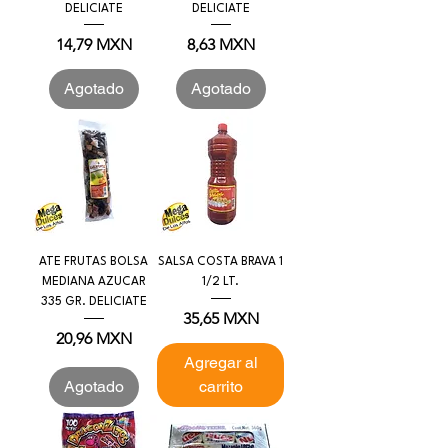
DELICIATE
DELICIATE
Precio
Precio
14,79 MXN
8,63 MXN
Agotado
Agotado
ATE FRUTAS BOLSA
SALSA COSTA BRAVA 1
MEDIANA AZUCAR
1/2 LT.
335 GR. DELICIATE
Precio
35,65 MXN
Precio
20,96 MXN
Agregar al
Agotado
carrito