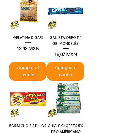
GELATINA D'GARI
GALLETA OREO 114
GR. MONDELÉZ
Precio
12,42 MXN
Precio
16,07 MXN
Agregar al
Agregar al
carrito
carrito
BORRACHO PISTILLOS
CHICLE CLORETS 5'S
TIPO AMERICANO