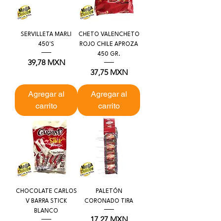
SERVILLETA MARLI
CHETO VALENCHETO
450'S
ROJO CHILE APROZA
450 GR.
Precio
39,78 MXN
Precio
37,75 MXN
Agregar al
Agregar al
carrito
carrito
CHOCOLATE CARLOS
PALETÓN
V BARRA STICK
CORONADO TIRA
BLANCO
Precio
17,27 MXN