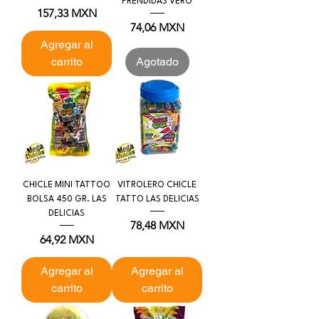
PRENDIDAS VERO
Precio
157,33 MXN
Precio
74,06 MXN
Agregar al
carrito
Agotado
CHICLE MINI TATTOO
VITROLERO CHICLE
BOLSA 450 GR. LAS
TATTO LAS DELICIAS
DELICIAS
Precio
78,48 MXN
Precio
64,92 MXN
Agregar al
Agregar al
carrito
carrito