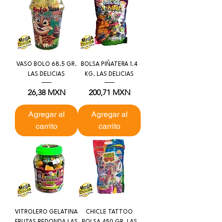
VASO BOLO 68.5 GR.
BOLSA PIÑATERA 1.4
LAS DELICIAS
KG. LAS DELICIAS
Precio
Precio
26,38 MXN
200,71 MXN
Agregar al
Agregar al
carrito
carrito
VITROLERO GELATINA
CHICLE TATTOO
FRUTAS REDONDA LAS
BOLSA 450 GR. LAS