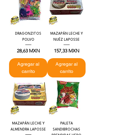
DRAGONZITOS
MAZAPÁN LECHE Y
POLVO
NUÉZ LAPOSSE
Precio
Precio
28,63 MXN
157,33 MXN
Agregar al
Agregar al
carrito
carrito
MAZAPÁN LECHE Y
PALETA
ALMENDRA LAPOSSE
SANDIBROCHAS