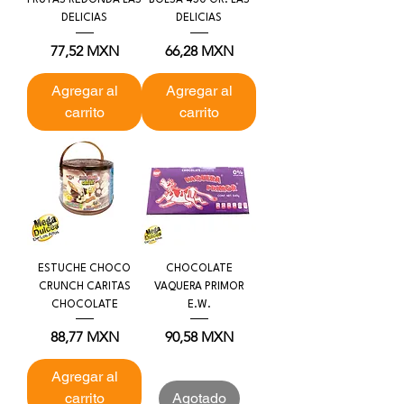
DELICIAS
DELICIAS
Precio
Precio
77,52 MXN
66,28 MXN
Agregar al
Agregar al
carrito
carrito
ESTUCHE CHOCO
CHOCOLATE
CRUNCH CARITAS
VAQUERA PRIMOR
CHOCOLATE
E.W.
Precio
Precio
88,77 MXN
90,58 MXN
Agregar al
carrito
Agotado