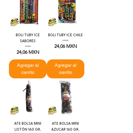
BOLI TUBY ICE
BOLI TUBY ICE CHILE
SABORES
Precio
24,06 MXN
Precio
24,06 MXN
Agregar al
Agregar al
carrito
carrito
ATE BOLSA MINI
ATE BOLSA MINI
LISTÓN 160 GR.
AZUCAR 160 GR.