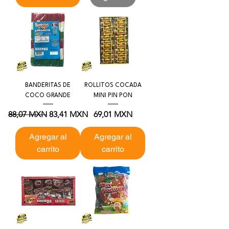
BANDERITAS DE
ROLLITOS COCADA
COCO GRANDE
MINI PIN PON
Precio
Precio de oferta
Precio
88,07 MXN
83,41 MXN
69,01 MXN
Agregar al
Agregar al
carrito
carrito